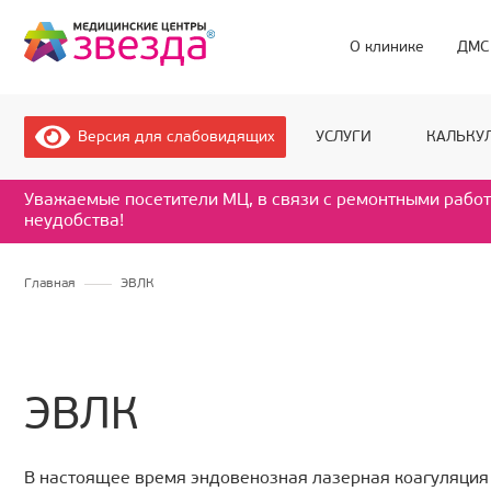
О клинике
ДМС
УСЛУГИ
КАЛЬКУЛ
Версия для слабовидящих
Уважаемые посетители МЦ, в связи с ремонтными работ
неудобства!
Главная
ЭВЛК
ЭВЛК
В настоящее время эндовенозная лазерная коагуляция