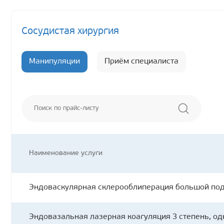
Сосудистая хирургия
Манипуляции
Приём специалиста
Наименование
услуги
Эндоваскулярная склерооблиперация большой подк
Эндовазальная лазерная коагуляция 3 степень, од