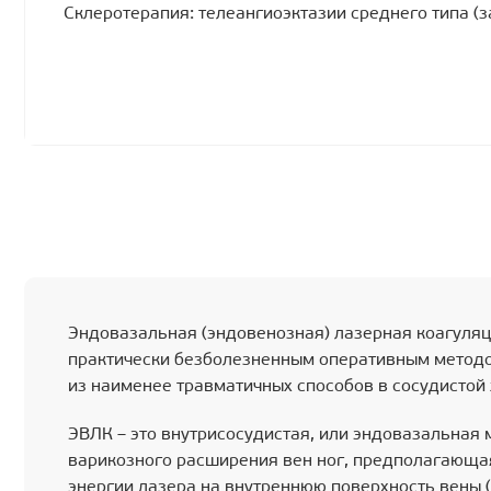
Склеротерапия: телеангиоэктазии среднего типа (за
Эндовазальная (эндовенозная) лазерная коагуляц
практически безболезненным оперативным методо
из наименее травматичных способов в сосудистой 
ЭВЛК – это внутрисосудистая, или эндовазальная
варикозного расширения вен ног, предполагающа
энергии лазера на внутреннюю поверхность вены (