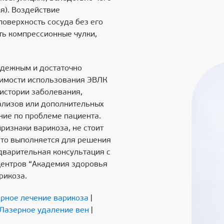
я). Воздействие
оверхность сосуда без его
ть компрессионные чулки,
адежным и достаточно
димости использования ЭВЛК
 истории заболевания,
ализов или дополнительных
ние по проблеме пациента.
признаки варикоза, не стоит
асто выполняется для решения
едварительная консультация с
центров “Академия здоровья
рикоза.
рное лечение варикоза
|
Лазерное удаление вен
|