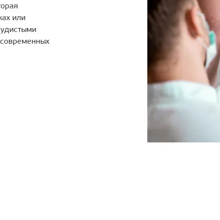
торая
ках или
судистыми
 современных