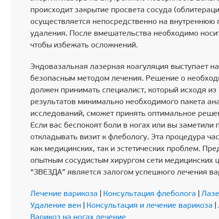
происходит закрытие просвета сосуда (облитераци
осуществляется непосредственно на внутреннюю п
удаления. После вмешательства необходимо носи
чтобы избежать осложнений.
Эндовазальная лазерная коагуляция выступает н
безопасным методом лечения. Решение о необхо
должен принимать специалист, который исходя из
результатов минимально необходимого пакета ан
исследований, сможет принять оптимальное реше
Если вас беспокоят боли в ногах или вы заметили 
откладывать визит к флебологу. Эта процедура ч
как медицинских, так и эстетических проблем. Пр
опытным сосудистым хирургом сети медицинских 
“ЗВЕЗДА” является залогом успешного лечения ва
Лечение варикоза
|
Консультация флеболога
|
Лазе
Удаление вен
|
Консультация и лечение варикоза
|
Варикоз на ногах лечение